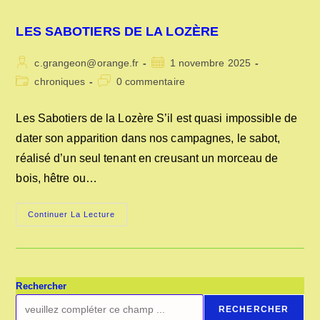
LES SABOTIERS DE LA LOZÈRE
Auteur/autrice
Publication
c.grangeon@orange.fr
1 novembre 2025
de
publiée :
Post
Commentaires
chroniques
0 commentaire
la
category:
de
publication :
la
Les Sabotiers de la Lozère S’il est quasi impossible de
publication :
dater son apparition dans nos campagnes, le sabot,
réalisé d’un seul tenant en creusant un morceau de
bois, hêtre ou…
LES
Continuer La Lecture
SABOTIERS
DE
LA
LOZÈRE
Rechercher
RECHERCHER