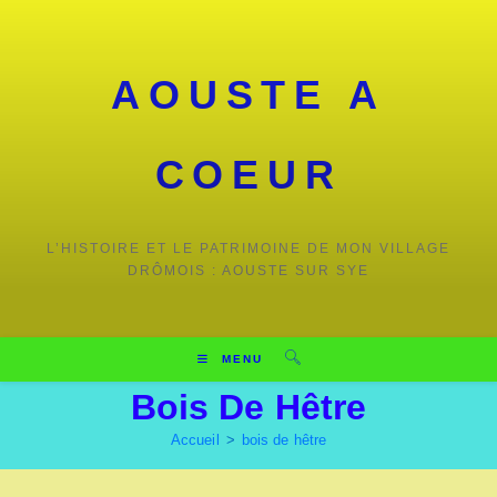
Skip
to
content
AOUSTE A
COEUR
L’HISTOIRE ET LE PATRIMOINE DE MON VILLAGE
DRÔMOIS : AOUSTE SUR SYE
MENU
Bois De Hêtre
Accueil
>
bois de hêtre