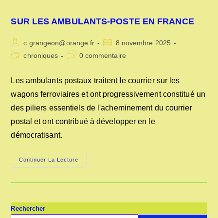
SUR LES AMBULANTS-POSTE EN FRANCE
Auteur/autrice
Publication
c.grangeon@orange.fr
8 novembre 2025
de
publiée :
Post
Commentaires
chroniques
0 commentaire
la
category:
de
publication :
la
Les ambulants postaux traitent le courrier sur les
publication :
wagons ferroviaires et ont progressivement constitué un
des piliers essentiels de l'acheminement du courrier
postal et ont contribué à développer en le
démocratisant.
SUR
Continuer La Lecture
LES
AMBULANTS-
POSTE
EN
FRANCE
Rechercher