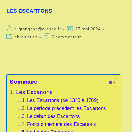
LES ESCARTONS
Auteur/autrice
Publication
c.grangeon@orange.fr
17 mai 2024
de
publiée :
Post
Commentaires
chroniques
0 commentaire
la
category:
de
publication :
la
publication :
Sommaire
Les Escartons
Les Escartons (de 1343 à 1789)
La période précédent les Escartons
Le début des Escartons
Fonctionnement des Escartons