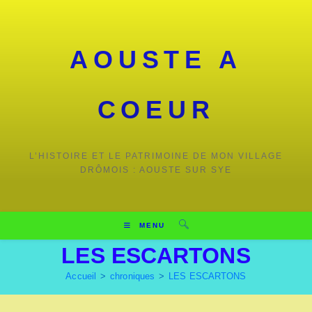
Skip
to
content
AOUSTE A
COEUR
L’HISTOIRE ET LE PATRIMOINE DE MON VILLAGE
DRÔMOIS : AOUSTE SUR SYE
MENU
LES ESCARTONS
Accueil
>
chroniques
>
LES ESCARTONS