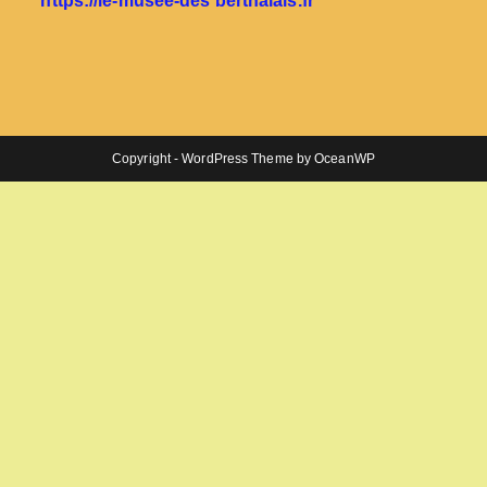
https://le-musée-des berthalais.fr
Copyright - WordPress Theme by OceanWP