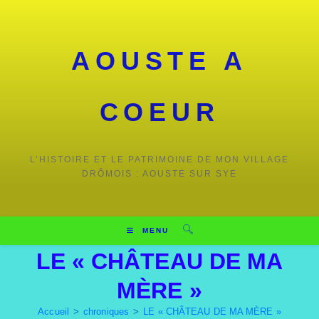
AOUSTE A
COEUR
L’HISTOIRE ET LE PATRIMOINE DE MON VILLAGE
DRÔMOIS : AOUSTE SUR SYE
MENU
LE « CHÂTEAU DE MA
MÈRE »
Accueil
>
chroniques
>
LE « CHÂTEAU DE MA MÈRE »