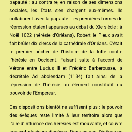
papauté
: au contraire, en raison de ses dimensions
sociales, les États s’en chargent eux-mêmes. Ils
collaborent avec la papauté. Les premières formes de
répression étaient apparues au début du XIe siècle : à
Noël
1022
(
hérésie d’Orléans
),
Robert le Pieux
avait
fait brûler dix clercs de la
cathédrale d’Orléans
. C’était
le premier bûcher de l’histoire de la lutte contre
l’hérésie en Occident. Faisant suite à l’
accord de
Vérone
entre
Lucius
III et
Frédéric Barberousse
, la
décrétale
Ad abolendam
(1184) fait ainsi de la
répression de l’hérésie un élément constitutif du
pouvoir de l’Empereur.
Ces dispositions bientôt ne suffisent plus : le pouvoir
des évêques reste limité à leur territoire alors que
l’aire d’influence des hérésies est mouvante, et couvre
souvent plusieurs
diocèses
. Dans ce cas, l’évêque ne