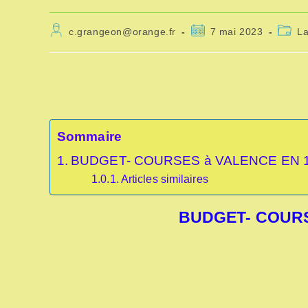
Auteur/autrice
Publication
Post
c.grangeon@orange.fr
7 mai 2023
L
de
publiée :
catego
la
publication :
Sommaire
BUDGET- COURSES à VALENCE EN 
Articles similaires
BUDGET- COURS