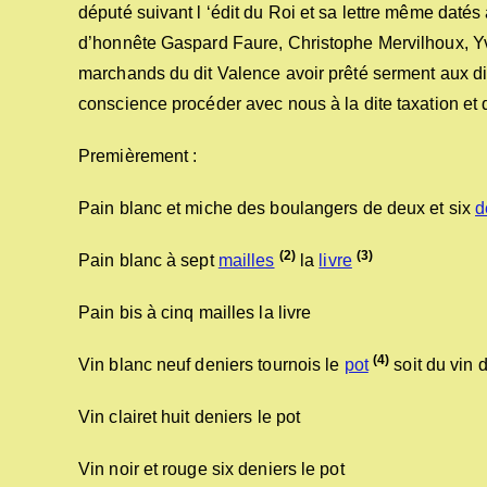
député suivant l ‘édit du Roi et sa lettre même datés
d’honnête Gaspard Faure, Christophe Mervilhoux, Y
marchands du dit Valence avoir prêté serment aux d
conscience procéder avec nous à la dite taxation et
Premièrement :
Pain blanc et miche des boulangers de deux et six
d
(2)
(3)
Pain blanc à sept
mailles
la
livre
Pain bis à cinq mailles la livre
(4)
Vin blanc neuf deniers tournois le
pot
soit du vin 
Vin clairet huit deniers le pot
Vin noir et rouge six deniers le pot