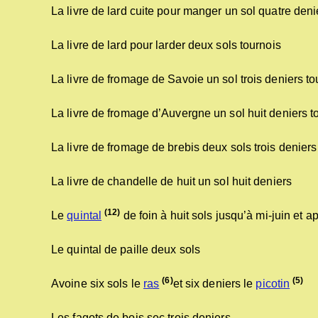
La livre de lard cuite pour manger un sol quatre deni
La livre de lard pour larder deux sols tournois
La livre de fromage de Savoie un sol trois deniers to
La livre de fromage d’Auvergne un sol huit deniers t
La livre de fromage de brebis deux sols trois deniers
La livre de chandelle de huit un sol huit deniers
(12)
Le
quintal
de foin à huit sols jusqu’à mi-juin et ap
Le quintal de paille deux sols
(6)
(5)
Avoine six sols le
ras
et six deniers le
picotin
Les fagots de bois sec trois deniers