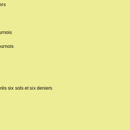
ers
urnois
ournois
rès six sols et six deniers