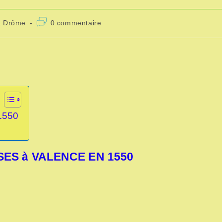
Commentaires
a Drôme
0 commentaire
ry:
de
la
publication :
1550
ES à VALENCE EN 1550