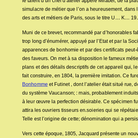
le talent d’un chef d’atelier appelé Mirabel, de la pl
simulacre de métier que l’on a heureusement, dans l’i
des arts et métiers de Paris, sous le titre U… K… 19
Muni de ce brevet, recommandé par d’honorables fabri
trop long d’énumérer, appuyé par l’Etat et par la S
apparences de bonhomie et par des certificats peut-ê
des faveurs. On met à sa disposition le fameux méti
plans et des détails descriptifs de cet appareil qui, 
fait construire, en 1804, la première imitation. Ce 
Bonhomme
et Futinet , dont l’atelier était situé ru
du système Vaucanson; : mais, probablement induits 
à leur œuvre la perfection désirable. Ce spécimen fut
attira les ouvriers tisseurs en.soieries qui se répétai
Telle est l’origine de cette; dénomination qui a persi
Vers cette époque, 1805, Jacquard présente un nouvea