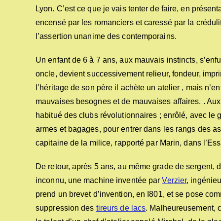
Lyon. C’est ce que je vais tenter de faire, en présen
encensé par les romanciers et caressé par la crédulit
l’assertion unanime des contemporains.
Un enfant de 6 à 7 ans, aux mauvais instincts, s’enfu
oncle, devient successivement relieur, fondeur, impr
l’héritage de son père il achète un atelier , mais n’e
mauvaises besognes et de mauvaises affaires. . Aux 
habitué des clubs révolutionnaires ; enrôlé, avec le 
armes et bagages, pour entrer dans les rangs des as
capitaine de la milice, rapporté par Marin, dans l’Essa
De retour, après 5 ans, au même grade de sergent, dan
inconnu, une machine inventée par
Verzier
, ingénie
prend un brevet d’invention, en I801, et se pose com
suppression des
tireurs de lacs
. Malheureusement, ce