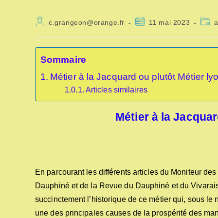
Auteur/autrice
Publication
Post
c.grangeon@orange.fr
11 mai 2023
a
de
publiée :
categ
la
publication :
Sommaire
Métier à la Jacquard ou plutôt Métier ly
Articles similaires
Métier à la Jacquar
En parcourant les différents articles du Moniteur des
Dauphiné et de la Revue du Dauphiné et du Vivarais,
succinctement l’historique de ce métier qui, sous le
une des principales causes de la prospérité des man