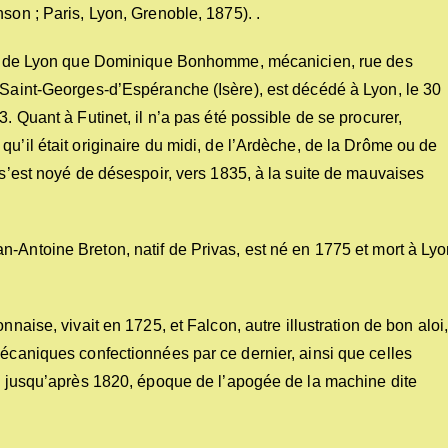
son ; Paris, Lyon, Grenoble, 1875). .
 civil de Lyon que Dominique Bonhomme, mécanicien, rue des
à Saint-Georges-d’Espéranche (Isère), est décédé à Lyon, le 30
. Quant à Futinet, il n’a pas été possible de se procurer,
u’il était originaire du midi, de l’Ardèche, de la Drôme ou de
 s’est noyé de désespoir, vers 1835, à la suite de mauvaises
n-Antoine Breton, natif de Privas, est né en 1775 et mort à Ly
naise, vivait en 1725, et Falcon, autre illustration de bon aloi
mécaniques confectionnées par ce dernier, ainsi que celles
e, jusqu’après 1820, époque de l’apogée de la machine dite