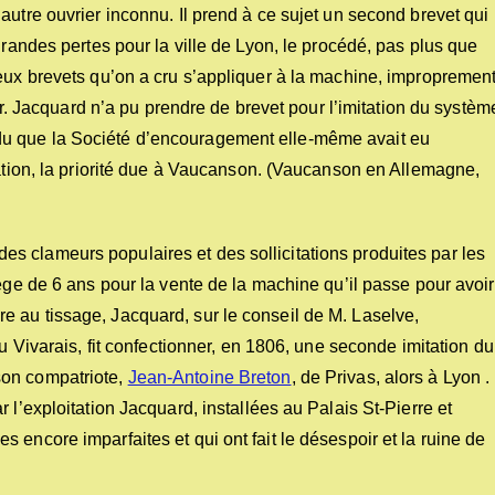
autre ouvrier inconnu. Il prend à ce sujet un second brevet qui
grandes pertes pour la ville de Lyon, le procédé, pas plus que
deux brevets qu’on a cru s’appliquer à la machine, impropremen
eur. Jacquard n’a pu prendre de brevet pour l’imitation du systèm
u que la Société d’encouragement elle-même avait eu
tation, la priorité due à Vaucanson. (Vaucanson en Allemagne,
.
 clameurs populaires et des sollicitations produites par les
lège de 6 ans pour la vente de la machine qu’il passe pour avoir
 au tissage, Jacquard, sur le conseil de M. Laselve,
du Vivarais, fit confectionner, en 1806, une seconde imitation du
son compatriote,
Jean-Antoine Breton
, de Privas, alors à Lyon .
 l’exploitation Jacquard, installées au Palais St-Pierre et
encore imparfaites et qui ont fait le désespoir et la ruine de