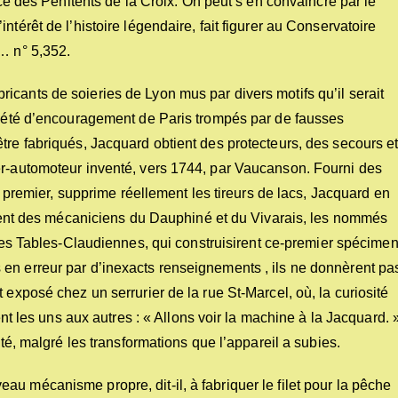
ace des Pénitents de la Croix. On peut s’en convaincre par le
ntérêt de l’histoire légendaire, fait figurer au Conservatoire
… n° 5,352.
cants de soieries de Lyon mus par divers motifs qu’il serait
ociété d’encouragement de Paris trompés par de fausses
tre fabriqués, Jacquard obtient des protecteurs, des secours e
er-automoteur inventé, vers 1744, par Vaucanson. Fourni des
le premier, supprime réellement les tireurs de lacs, Jacquard en
furent des mécaniciens du Dauphiné et du Vivarais, les nommés
e, des Tables-Claudiennes, qui construisirent ce-premier spécime
en erreur par d’inexacts renseignements , ils ne donnèrent pa
 exposé chez un serrurier de la rue St-Marcel, où, la curiosité
ent les uns aux autres : « Allons voir la machine à la Jacquard. 
sté, malgré les transformations que l’appareil a subies.
u mécanisme propre, dit-il, à fabriquer le filet pour la pêche