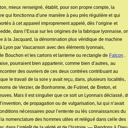
eton, mieux renseigné, établit, pour son propre compte, la
re qui fonctionna d’une manière à peu près régulière et qui
rtés à cet appareil improprement appelé, dès l’origine et
de, dans l’Essai sur les origines de la fabrique lyonnaise, on
 à la Jacquard, la dénomination plus véridique de machine
li à Lyon par Vaucanson avec des éléments lyonnais,
ile Bouchon et les cartons et lanterne ou rectangle de
Falcon
.
aise, pourraient bien appartenir, comme bien d’autres, au
 rencontrer des ouvriers de ces deux contrées contribuant au
e le travail de la soie y avait reçu, dans, plusieurs localités,
 noms de Verzier, de Bonhomme, de Futinet, de Breton, et
reuves. Mais il est singulier que ce soit un Lyonnais déclassé, 
’invention, de propagation ou de vulgarisation, lui qui n’avait
conditions nécessaires pour l’entente ou lés connaissances du
e la nomenclature des hommes utiles et relégué dans celle des
er, dans l’intérêt de la vérité et de l’histoire :— Rendons à Dieu