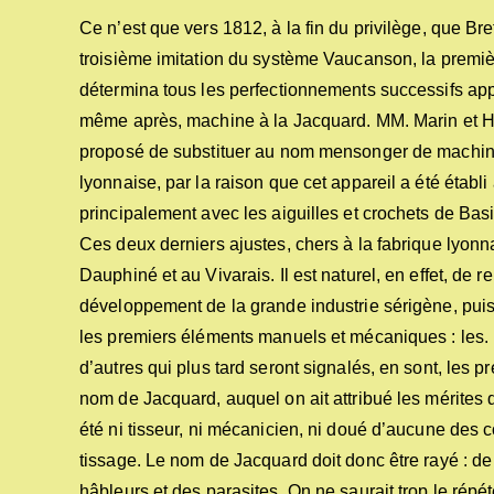
Ce n’est que vers 1812, à la fin du privilège, que Br
troisième imitation du système Vaucanson, la premiè
détermina tous les perfectionnements successifs appo
même après, machine à la Jacquard. MM. Marin et Hed
proposé de substituer au nom mensonger de machine
lyonnaise, par la raison que cet appareil a été étab
principalement avec les aiguilles et crochets de Bas
Ces deux derniers ajustes, chers à la fabrique lyonn
Dauphiné et au Vivarais. Il est naturel, en effet, de
développement de la grande industrie sérigène, puisqu
les premiers éléments manuels et mécaniques : les.
d’autres qui plus tard seront signalés, en sont, les p
nom de Jacquard, auquel on ait attribué les mérites d
été ni tisseur, ni mécanicien, ni doué d’aucune des 
tissage. Le nom de Jacquard doit donc être rayé : d
hâbleurs et des parasites. On ne saurait trop le répét