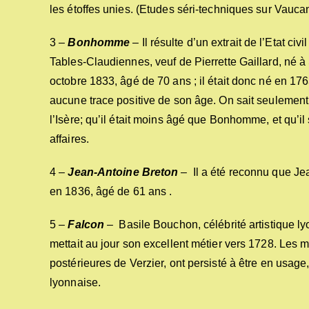
les étoffes unies. (Etudes séri-techniques sur Vaucan
3 –
Bonhomme
– Il résulte d’un extrait de l’Etat
Tables-Claudiennes, veuf de Pierrette Gaillard, né 
octobre 1833, âgé de 70 ans ; il était donc né en 1763
aucune trace positive de son âge. On sait seulement q
l’Isère; qu’il était moins âgé que Bonhomme, et qu’il
affaires.
4 –
Jean-Antoine Breton
– Il a été reconnu que Jea
en 1836, âgé de 61 ans .
5 –
Falcon
– Basile Bouchon, célébrité artistique lyon
mettait au jour son excellent métier vers 1728. Les 
postérieures de Verzier, ont persisté à être en usag
lyonnaise.