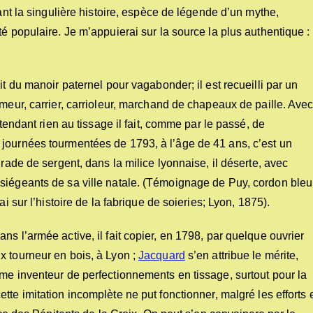
tant la singulière histoire, espèce de légende d’un mythe,
é populaire. Je m’appuierai sur la source la plus authentique :
it du manoir paternel pour vagabonder; il est recueilli par un
imeur, carrier, carrioleur, marchand de chapeaux de paille. Ave
ntendant rien au tissage il fait, comme par le passé, de
journées tourmentées de 1793, à l’âge de 41 ans, c’est un
grade de sergent, dans la milice lyonnaise, il déserte, avec
siégeants de sa ville natale. (Témoignage de Puy, cordon bleu
i sur l’histoire de la fabrique de soieries; Lyon, 1875).
s l’armée active, il fait copier, en 1798, par quelque ouvrier
ux tourneur en bois, à Lyon ;
Jacquard
s’en attribue le mérite,
me inventeur de perfectionnements en tissage, surtout pour la
tte imitation incomplète ne put fonctionner, malgré les efforts 