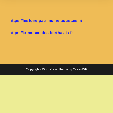
https://histoire-patrimoine-aoustois.fr/
https://le-musée-des berthalais.fr
Copyright - WordPress Theme by OceanWP