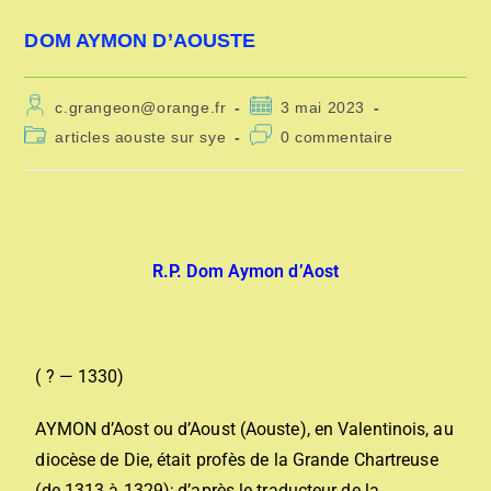
DOM AYMON D’AOUSTE
c.grangeon@orange.fr
3 mai 2023
articles aouste sur sye
0 commentaire
R.P. Dom Aymon d’Aost
( ? — 1330)
AYMON d’Aost ou d’Aoust (Aouste), en Valentinois, au
diocèse de Die, était profès de la Grande Chartreuse
(de 1313 à 1329);
d’après le traducteur de la