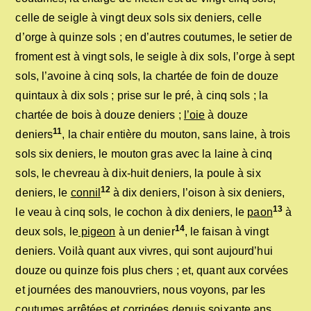
celle de seigle à vingt deux sols six deniers, celle
d’orge à quinze sols ; en d’autres coutumes, le setier de
froment est à vingt sols, le seigle à dix sols, l’orge à sept
sols, l’avoine à cinq sols, la chartée de foin de douze
quintaux à dix sols ; prise sur le pré, à cinq sols ; la
chartée de bois à douze deniers ;
l’oie
à douze
11
deniers
, la chair entière du mouton, sans laine, à trois
sols six deniers, le mouton gras avec la laine à cinq
sols, le chevreau à dix-huit deniers, la poule à six
12
deniers, le
connil
à dix deniers, l’oison à six deniers,
13
le veau à cinq sols, le cochon à dix deniers, le
paon
à
14
deux sols, le
pigeon
à un denier
, le faisan à vingt
deniers. Voilà quant aux vivres, qui sont aujourd’hui
douze ou quinze fois plus chers ; et, quant aux corvées
et journées des manouvriers, nous voyons, par les
coutumes arrêtées et corrigées depuis soixante ans,