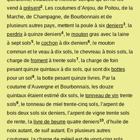
2
vend à
présent
. Les coutumes d’Anjou, de Poitou, de la
Marche, de Champagne, de Bourbonnais et de
3
plusieurs autres pays, mettent la poule à six
deniers
, la
4
perdrix
à quinze deniers
, le
mouton
gras avec la laine
5
6
à sept sols
, le
cochon
à dix deniers
, le mouton
commun et le veau à dix sols, le chevreau à trois sols, la
7
charge de
froment
à trente sols
, la charge de foin
pesant quinze quintaux à dix sols, qui sont dix
bottes
8
pour un sol
, la botte pesant quinze livres. Par la
coutume d’Auvergne et Bourbonnais, les douze
quintaux étaient estimé dix sols, le
tonneau de vin
trente
9
sols
, le tonneau de miel trente-cinq sols, l’arpent de
bois deux sols six deniers, l’arpent de vigne trente sols
10
de rente, la
livre de beurre
quatre deniers
, d’huile de
noix autant, de suif autant. En plusieurs autres
coutumes, la charge de méteil est de vingt-cinq sols,