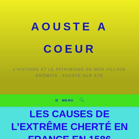
Skip
to
content
AOUSTE A
COEUR
L’HISTOIRE ET LE PATRIMOINE DE MON VILLAGE
DRÔMOIS : AOUSTE SUR SYE
MENU
LES CAUSES DE
L’EXTRÊME CHERTÉ EN