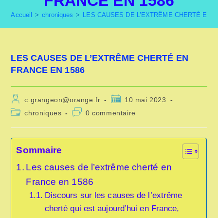
FRANCE EN 1586
Accueil
>
chroniques
>
LES CAUSES DE L’EXTRÊME CHERTÉ EN F
LES CAUSES DE L’EXTRÊME CHERTÉ EN
FRANCE EN 1586
Auteur/autrice
Publication
c.grangeon@orange.fr
10 mai 2023
de
publiée :
Post
Commentaires
chroniques
0 commentaire
la
category:
de
publication :
la
publication :
Sommaire
Les causes de l’extrême cherté en
France en 1586
Discours sur les causes de l’extrême
cherté qui est aujourd’hui en France,