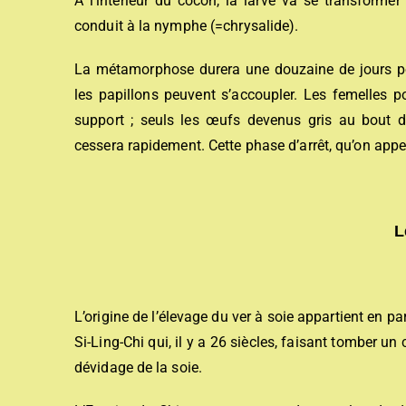
A l’intérieur du cocon, la larve va se transformer
conduit à la nymphe (=chrysalide).
La métamorphose durera une douzaine de jours pou
les papillons peuvent s’accoupler. Les femelles p
support ; seuls les œufs devenus gris au bout 
cessera rapidement. Cette phase d’arrêt, qu’on appe
L
L’origine de l’élevage du ver à soie appartient en par
Si-Ling-Chi qui, il y a 26 siècles, faisant tomber u
dévidage de la soie.