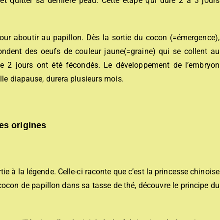
 et quitter sa dernière peau. Cette étape qui dure 2 à 3 jours
r aboutir au papillon. Dès la sortie du cocon (=émergence),
ondent des oeufs de couleur jaune(=graine) qui se collent au
de 2 jours ont été fécondés. Le développement de l’embryon
lle diapause, durera plusieurs mois.
es origines
tie à la légende. Celle-ci raconte que c’est la princesse chinoise
n cocon de papillon dans sa tasse de thé, découvre le principe du