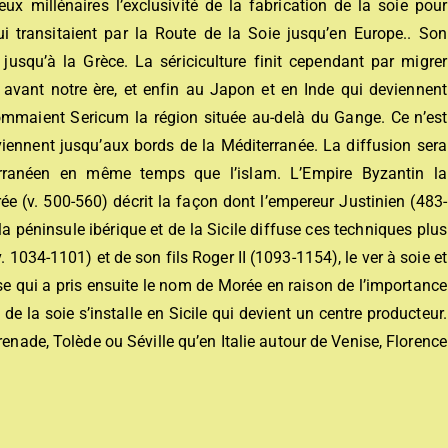
x millénaires l’exclusivité de la fabrication de la soie pour
 transitaient par la Route de la Soie jusqu’en Europe.. Son
 jusqu’à la Grèce. La sériciculture finit cependant par migrer
avant notre ère, et enfin au Japon et en Inde qui deviennent
mmaient Sericum la région située au-delà du Gange. Ce n’est
rviennent jusqu’aux bords de la Méditerranée. La diffusion sera
erranéen en même temps que l’islam. L’Empire Byzantin la
e (v. 500-560) décrit la façon dont l’empereur Justinien (483-
 péninsule ibérique et de la Sicile diffuse ces techniques plus
. 1034-1101) et de son fils Roger II (1093-1154), le ver à soie et
se qui a pris ensuite le nom de Morée en raison de l’importance
 de la soie s’installe en Sicile qui devient un centre producteur.
enade, Tolède ou Séville qu’en Italie autour de Venise, Florence