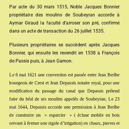
Par acte du 30 mars 1515, Noble Jacques Bonnier
propriétaire des moulins de Soubeyran accorde à
Aymar Giraud la faculté d’arroser son pré, confirmé
dans un acte de transaction du 26 juillet 1535.
Plusieurs propriétaires se succèdent après Jacques
Bonnier, qui ensuite les revendit en 1538 à François
de Passis puis, à Jean Gamon.
Le 6 mai 1621
une
convention
est passée
entre Jean Berlhe
bourgeois de Crest et Jean Depassis
notaire royal,
pour
une
modification du passage du canal
que Depassis prétend
faire du béal de ses moulins appelés de Soubeyran.
L
e 23
mai 1644, Depassis accorde
une
permission à Jean Berlhe
de construire un » esparcier »
(
é
cluse mobile en bois
ser
van
t
à
fermer un
e
rigole d’irrigation
)
en chaux, pierres et