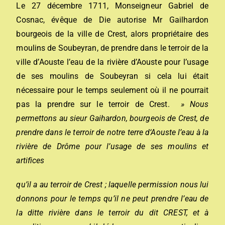
Le 27 décembre 1711, Monseigneur Gabriel de
Cosnac, évêque de Die autorise Mr Gailhardon
bourgeois de la ville de Crest, alors propriétaire des
moulins de Soubeyran, de prendre dans le terroir de la
ville d’Aouste l’eau de la rivière d’Aouste pour l’usage
de ses moulins de Soubeyran si cela lui était
nécessaire pour le temps seulement où il ne pourrait
pas la prendre sur le terroir de Crest.
»
Nous
per
m
ettons
au sieur Gaihardon
,
b
ourgeois
de Crest,
de
p
rendre dans le t
erroir
de notre terre
d
‘A
ouste
l’eau
à
la
rivière de Dr
ôme
p
ou
r l’us
age
de
ses moulins et
artifices
qu’il a au terroir de Crest ; laquelle permission nous lui
donnons pour le temps qu’il ne peut prendre l’eau de
la ditte rivière dans le terroir du dit CREST, et à