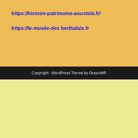
https://histoire-patrimoine-aoustois.fr/
https://le-musée-des berthalais.fr
Copyright - WordPress Theme by OceanWP