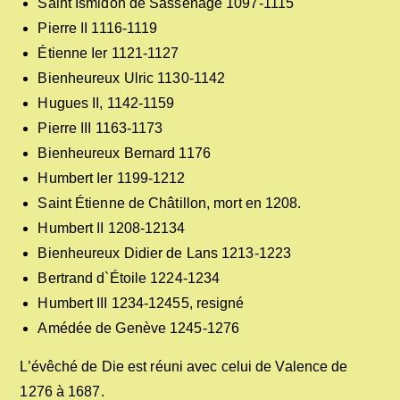
Saint Ismidon de Sassenage 1097-1115
Pierre II 1116-1119
Étienne Ier 1121-1127
Bienheureux Ulric 1130-1142
Hugues II, 1142-1159
Pierre III 1163-1173
Bienheureux Bernard 1176
Humbert Ier 1199-1212
Saint Étienne de Châtillon, mort en 1208.
Humbert II 1208-12134
Bienheureux Didier de Lans 1213-1223
Bertrand d`Étoile 1224-1234
Humbert III 1234-12455, resigné
Amédée de Genève 1245-1276
L’évêché de Die est réuni avec celui de Valence de
1276 à 1687.