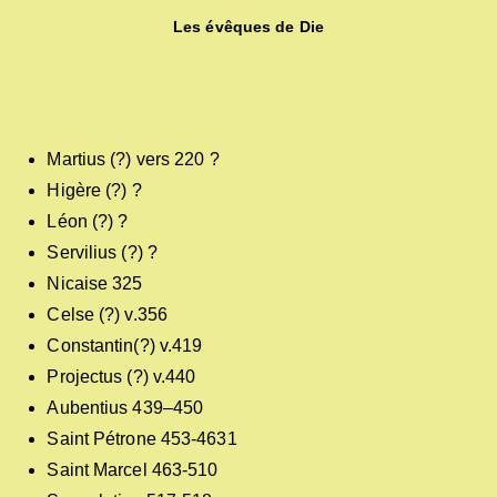
Les évêques de Die
Martius (?) vers 220 ?
Higère (?) ?
Léon (?) ?
Servilius (?) ?
Nicaise 325
Celse (?) v.356
Constantin(?) v.419
Projectus (?) v.440
Aubentius 439–450
Saint Pétrone 453-4631
Saint Marcel 463-510