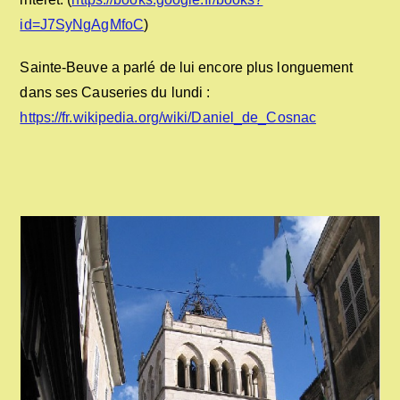
id=J7SyNgAgMfoC
)
Sainte-Beuve a parlé de lui encore plus longuement
dans ses Causeries du lundi :
https://fr.wikipedia.org/wiki/Daniel_de_Cosnac