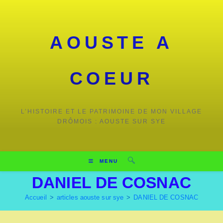
Skip
to
content
AOUSTE A
COEUR
L’HISTOIRE ET LE PATRIMOINE DE MON VILLAGE
DRÔMOIS : AOUSTE SUR SYE
MENU
DANIEL DE COSNAC
Accueil
>
articles aouste sur sye
>
DANIEL DE COSNAC