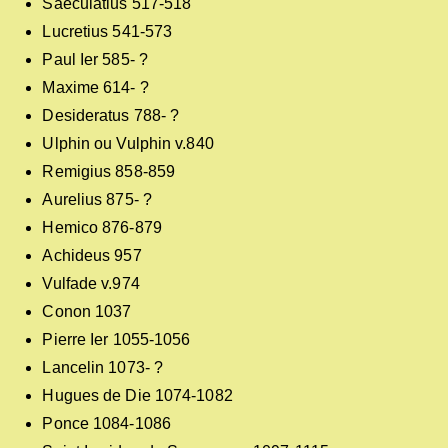
Saeculatius 517-518
Lucretius 541-573
Paul Ier 585- ?
Maxime 614- ?
Desideratus 788- ?
Ulphin ou Vulphin v.840
Remigius 858-859
Aurelius 875- ?
Hemico 876-879
Achideus 957
Vulfade v.974
Conon 1037
Pierre Ier 1055-1056
Lancelin 1073- ?
Hugues de Die 1074-1082
Ponce 1084-1086