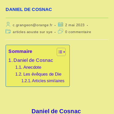
DANIEL DE COSNAC
Auteur/autrice
Publication
c.grangeon@orange.fr
2 mai 2023
de
publiée :
Post
Commentaires
articles aouste sur sye
0 commentaire
la
category:
de
publication :
la
publication :
Sommaire
Daniel de Cosnac
Anecdote
Les évêques de Die
Articles similaires
Daniel de Cosnac