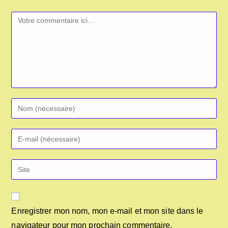
Comment
Enter
your
name
Enter
or
your
username
email
Saisir
to
address
l’URL
comment
to
de
comment
votre
Enregistrer mon nom, mon e-mail et mon site dans le
site
navigateur pour mon prochain commentaire.